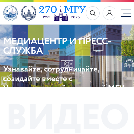
МЕДИАЦЕНТР И ПРЕСС-
СЛУЖБА
Узнавайте, сотрудничайте,
созидайте вместе с
Университетской гимназией МГУ
В
И
Д
Е
О