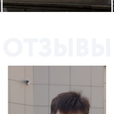
О
Т
З
Ы
В
Ы