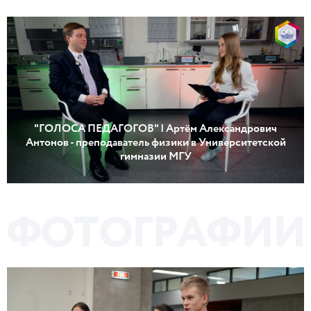
"ГОЛОСА ПЕДАГОГОВ" | Артём Александрович
Антонов - преподаватель физики в Университетской
гимназии МГУ
Ф
О
Т
О
Г
Р
А
Ф
И
И