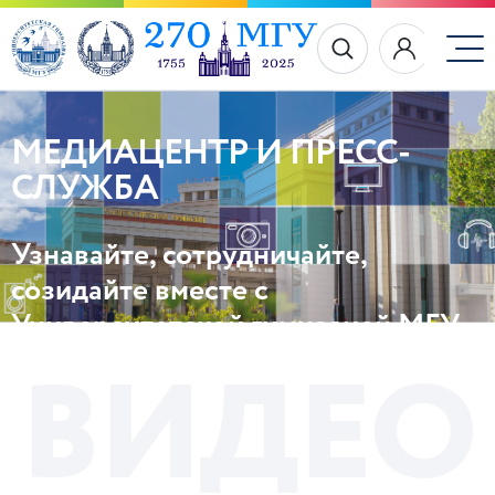
МЕДИАЦЕНТР И ПРЕСС-
СЛУЖБА
Узнавайте, сотрудничайте,
созидайте вместе с
Университетской гимназией МГУ
В
И
Д
Е
О