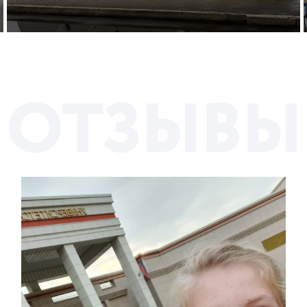
О
Т
З
Ы
В
Ы