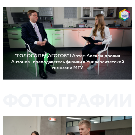
"ГОЛОСА ПЕДАГОГОВ" | Артём Александрович
Антонов - преподаватель физики в Университетской
гимназии МГУ
Ф
О
Т
О
Г
Р
А
Ф
И
И