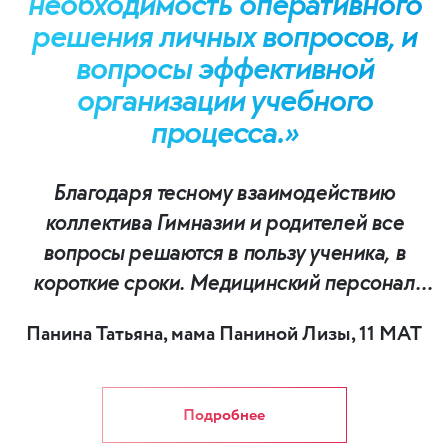
необходимость оперативного
вопросов, и вопросы
решения личных вопросов, и
эффективной
вопросы эффективной
организации учебного
организации учебного
процесса.
процесса.»
Благодаря тесному взаимодействию
коллектива Гимназии и родителей все
вопросы решаются в пользу ученика, в
короткие сроки. Медицинский персонал
всегда приходит на помощь в случае
Панина Татьяна, мама Паниной Лизы, 11 МАТ
необходимости.
Хочется выразить благодарность
руководству Гимназии и всему Коллективу
Подробнее
Гимназии за заботу о наших детках.