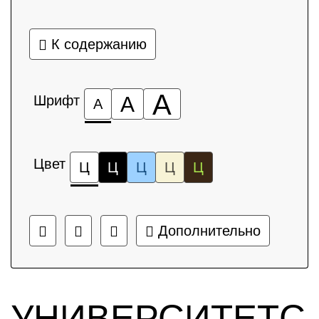
К содержанию
А
Шрифт
А
А
Цвет
Ц
Ц
Ц
Ц
Ц
Дополнительно
УНИВЕРСИТЕТС