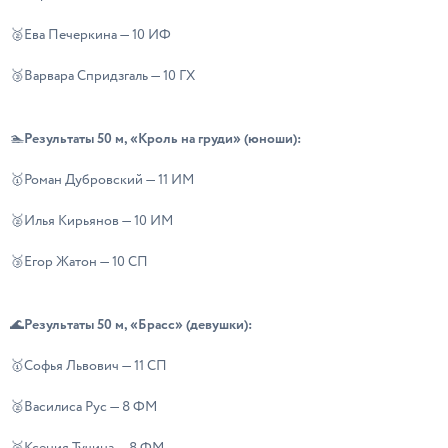
🥈Ева Печеркина — 10 ИФ
🥉Варвара Спридзгаль — 10 ГХ
Результаты 50 м, «Кроль на груди» (юноши):
🏊
🥇Роман Дубровский — 11 ИМ
🥈Илья Кирьянов — 10 ИМ
🥉Егор Жатон — 10 СП
Результаты 50 м, «Брасс» (девушки):
🌊
🥇Софья Львович — 11 СП
🥈Василиса Рус — 8 ФМ