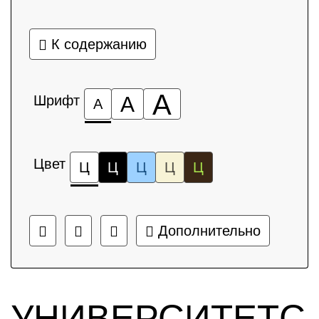
К содержанию
А
Шрифт
А
А
Цвет
Ц
Ц
Ц
Ц
Ц
Дополнительно
УНИВЕРСИТЕТС