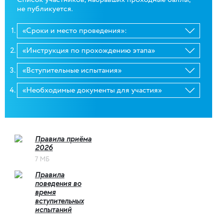
не публикуется.
«Сроки и место проведения»:
«Инструкция по прохождению этапа»
«Вступительные испытания»
«Необходимые документы для участия»
Правила приёма
2026
7 МБ
Правила
поведения во
время
вступительных
испытаний