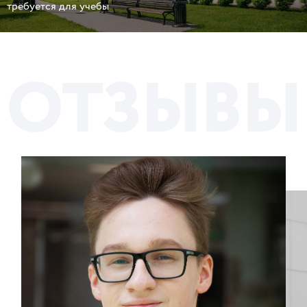
требуется для учебы
О
Т
З
Ы
В
Ы