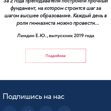
За 2 года преподаватели построили прочный
фундамент, на котором строится шаг за
шагом высшее образование. Каждый день в
роли гимназиста можно провести
совершенно по-разному, за время,
Линдин Е.Ю., выпускник 2019 года
проведенное в этом уникальном месте, была
возможность попробовать себя абсолютно в
разных сферах и найти себе что-то по душе.
Подробнее
Подпишись на нас