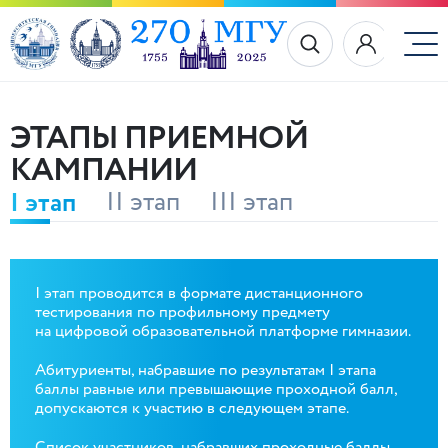
ЭТАПЫ ПРИЕМНОЙ
КАМПАНИИ
I этап
II этап
III этап
I этап проводится в формате дистанционного
тестирования по профильному предмету
на цифровой образовательной платформе гимназии.
Абитуриенты, набравшие по результатам I этапа
баллы равные или превышающие проходной балл,
допускаются к участию в следующем этапе.
Список участников, набравших проходные баллы,