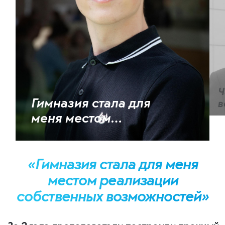
Ч
Гимназия стала для
в
о
меня местом
с
реализации
собственных
«Гимназия стала для меня
возможностей
местом реализации
собственных возможностей»