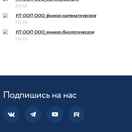
815 КБ
УП ООП ООО_физико-математическое
775 КБ
УП ООП ООО_химико-биологическое
776 КБ
Подпишись на нас