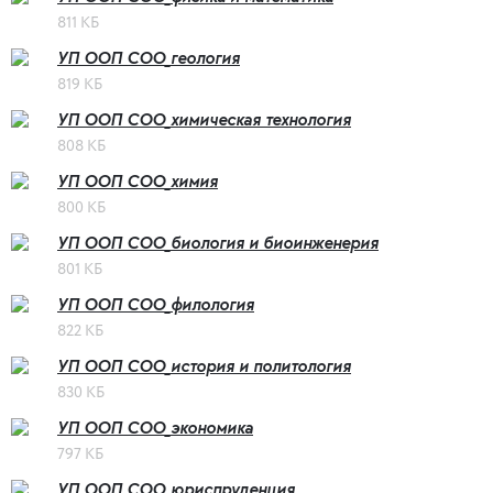
811 КБ
УП ООП СОО_геология
819 КБ
УП ООП СОО_химическая технология
808 КБ
УП ООП СОО_химия
800 КБ
УП ООП СОО_биология и биоинженерия
801 КБ
УП ООП СОО_филология
822 КБ
УП ООП СОО_история и политология
830 КБ
УП ООП СОО_экономика
797 КБ
УП ООП СОО_юриспруденция