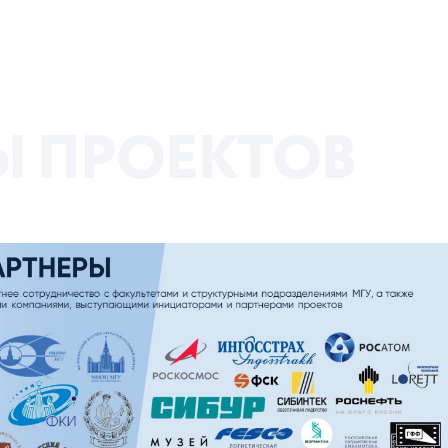
Ы
П
Р
О
Е
К
Т
О
В