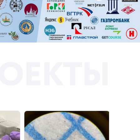
О
Е
К
Т
Ы