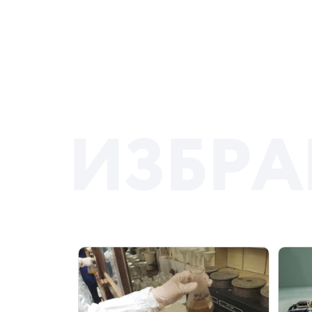
И
З
Б
Р
А