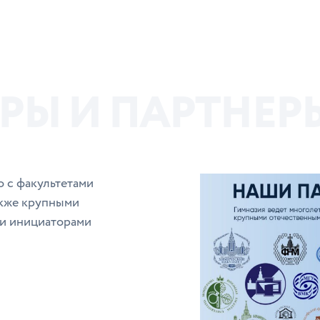
Р
Ы
И
П
А
Р
Т
Н
Е
Р
о с факультетами
акже крупными
и инициаторами