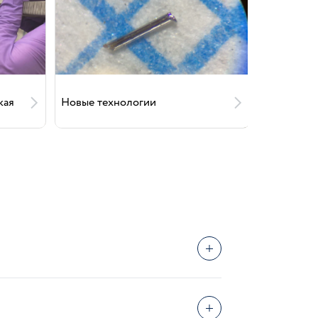
кая
Новые технологии
Отраслев