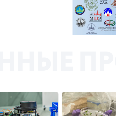
Н
Н
Ы
Е
П
Р