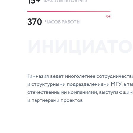
15+
ФАКУЛЬТЕТОВ МГУ
04
370
ЧАСОВ РАБОТЫ
И
Н
И
Ц
И
А
Т
О
Гимназия ведет многолетнее сотрудничеств
и структурными подразделениями МГУ, а т
отечественными компаниями, выступающим
и партнерами проектов