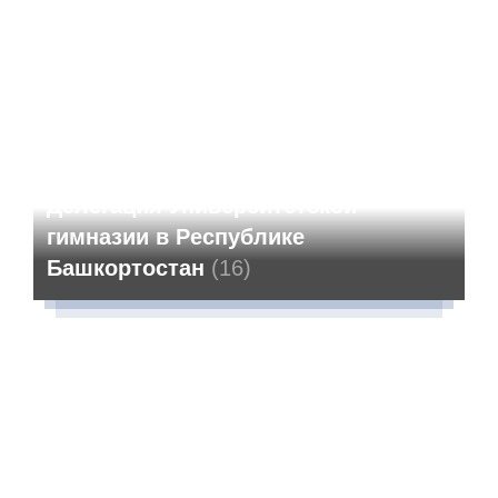
Делегация Университетской
гимназии в Республике
Башкортостан
(16)