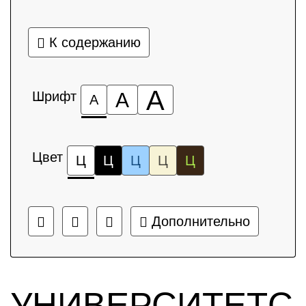
К содержанию
А
Шрифт
А
А
Цвет
Ц
Ц
Ц
Ц
Ц
Дополнительно
УНИВЕРСИТЕТС