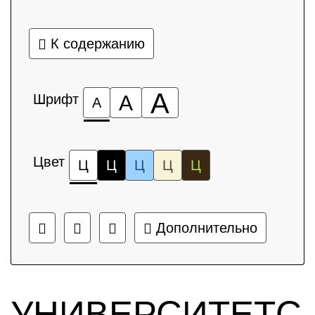
К содержанию
А
Шрифт
А
А
Цвет
Ц
Ц
Ц
Ц
Ц
Дополнительно
УНИВЕРСИТЕТС